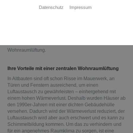
Ihr Wohlfühlklima - jederzeit
Datenschutz
Impressum
Sie suchen eine energieeffiziente Lösung für den
Luftaustausch in Ihrem Neubau? Sie denken über eine
zentrale Wohnraumlüftung in Ihrem Altbau nach? Wir
helfen Ihnen bei der Planung und Umsetzung. Dieter
Waldhoff ist Ihr Fachbetrieb aus Leutkirch für zentrale
Wohnraumlüftung.
Ihre Vorteile mit einer zentralen Wohnraumlüftung
In Altbauten sind oft schon Risse im Mauerwerk, an
Türen und Fenstern ausreichend, um einen
Luftaustausch zu gewährleisten – einhergehend mit
einem hohen Wärmeverlust. Deshalb wurden Häuser ab
den 1990er-Jahren mit einer dichten Gebäudehülle
versehen. Dadurch wird der Wärmeverlust reduziert, der
Luftaustausch wird aber auch erschwert und es kann zu
Schimmelbildung kommen. Um das zu verhindern und
für ein angenehmes Raumklima zu sorgen, ist eine