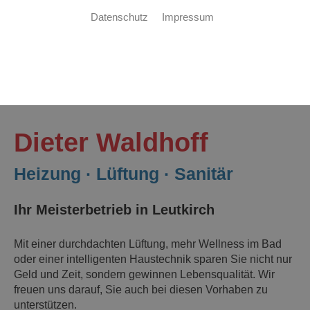
Datenschutz
Impressum
Heizung
Lüftung
Haustechnik
Sanitär
Dieter Waldhoff
Heizung · Lüftung · Sanitär
Ihr Meisterbetrieb in Leutkirch
Mit einer
durchdachten Lüftung, mehr Wellness im Bad
oder einer intelligenten Haustechnik
sparen Sie nicht nur
Geld und Zeit, sondern gewinnen Lebensqualität. Wir
freuen uns darauf, Sie
auch
bei
diesen
Vorhaben
zu
unterstützen.