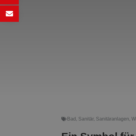
Bad
,
Sanitär
,
Sanitäranlagen
,
W