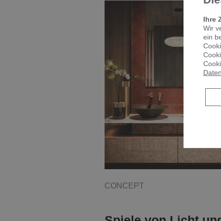
Ihre 
Wir v
ein b
Cooki
Cooki
Cooki
Daten
CONCEPT
Spiele von Licht un