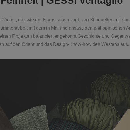
Feinheit | GESSI Ventaglio
er Fächer, die, wie der Name schon sagt, von Silhouetten mit eine
usammenarbeit mit dem in Mailand ansässigen philippinischen A
einen Projekten balanciert er gekonnt Geschichte und Gegenwart,
en auf den Orient und das Design-Know-how des Westens aus.