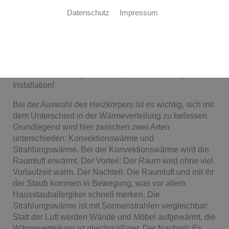
Datenschutz
Impressum
Der ideale Heizkörper für Ihre Ansprüche
Sie planen einen Neubau oder wollen Ihre alten
Heizkörper austauschen? Dieter Waldhoff ist der
perfekte Ansprechpartner für Ihr Projekt – von der
Auswahl des richtigen Heizkörpers bis zur fertigen
Installation!
Bei der Auswahl des Heizkörpers ist es wichtig, sich mit
dem Unterschied in der Wärmeverteilung zu befassen.
Grundlegend wird hier zwischen zwei Arten
unterschieden: Konvektionswärme und
Strahlungswärme. Bei der Konvektionswärme wird die
Raumluft erwärmt. Der Vorteil: Der Raum wird ohne viel
Vorlaufzeit warm. Der Nachteil: Die Raumluft und mit ihr
der Staub kommen in Bewegung, was vor allem
Hausstauballergiker schnell merken. Die
Strahlungswärme ist mit Sonnenstrahlen vergleichbar:
Statt der Luft werden Wände und Möbel aufgewärmt, die
Wärmeverteilung ist gleichmäßiger. Der Nachteil: Es