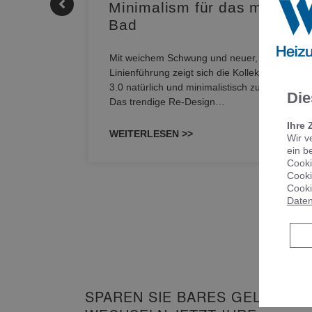
Minimalism für das modern
Bad
nskomfort
s
Mit weichem Schwung und neuer, markanter
M NEO
Linienführung zeigt sich die Kollektion Sinea
owohl zum
3.0 natürlich und minimalistisch zugleich.
Die
Das trendige Re-Design…
Ihre 
WEITERLESEN >>
Wir v
ein b
Cooki
Cooki
Cooki
Daten
SPAREN SIE BARES GELD UND