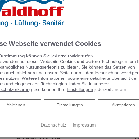
e
Spiegelschrank punktet mit
reduziertem Design und
benutzerfreundlicher
Bedienung
Spiegelschrank punktet mit reduziertem
se Webseite verwendet Cookies
Design und benutzerfreundlicher Bedienung
Schlicht, schön und mit vielen praktischen
Zustimmung können Sie jederzeit widerrufen.
Features – das zeichnet Phönix aus.…
erwenden auf dieser Webseite Cookies und weitere Technologien, um 
estmögliches Nutzungserlebnis zu bieten. Sie können das Setzen von
es auch ablehnen und unsere Seite nur mit den technisch notwendige
WEITERLESEN >>
es nutzen. Weitere Informationen, sowie eine detaillierte Übersicht der
es und eingesetzten Technologien finden Sie in unserer
schutzerklärung
. Sie können Ihre
Einstellungen
jederzeit ändern.
Ablehnen
Ablehnen
Einstellungen
Akzeptieren
Datenschutz
Impressum
B
KOMPETENTE BERATUNG &