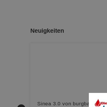
Neuigkeiten
|
Sinea 3.0 von burgbad: Soft